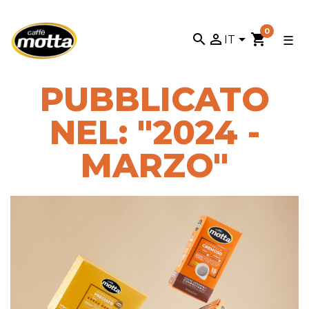
0
search


shopping_cart
nav
☰
IT
Tog
PUBBLICATO
NEL: "2024 -
MARZO"