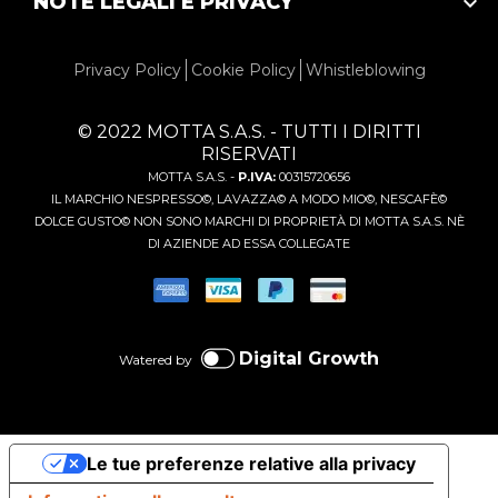
NOTE LEGALI E PRIVACY

Privacy Policy
Cookie Policy
Whistleblowing
© 2022 MOTTA S.A.S. - TUTTI I DIRITTI
RISERVATI
MOTTA S.A.S. -
P.IVA:
00315720656
IL MARCHIO NESPRESSO©, LAVAZZA© A MODO MIO©, NESCAFÈ©
DOLCE GUSTO© NON SONO MARCHI DI PROPRIETÀ DI MOTTA S.A.S. NÈ
DI AZIENDE AD ESSA COLLEGATE
Digital Growth
Watered by
Le tue preferenze relative alla privacy